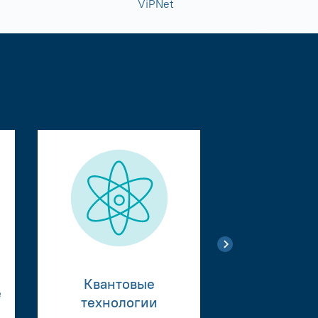
ViPNet
Квантовые
е
Тестиро
технологии