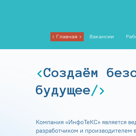
Главная
Вакансии
Раб
Создаём без
будущее
Компания «ИнфоТеКС» является в
разработчиком и производителем в