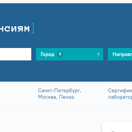
нсиям
Город
Направ
6
Санкт-Петербург,
Сертифик
Москва, Пенза
лаборато