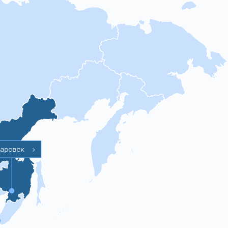
баровск
>