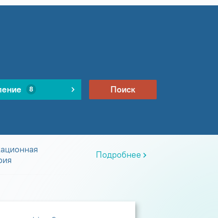
ление
Поиск
8
ационная
Подробнее
рия