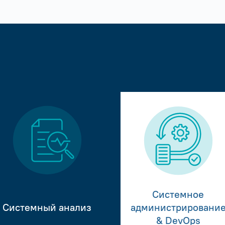
Системное
Системный анализ
администрировани
& DevOps