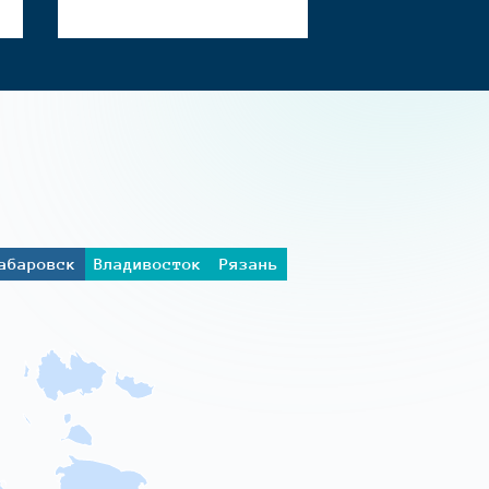
абаровск
Владивосток
Рязань