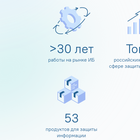
>
30
лет
Т
работы на рынке ИБ
российских
сфере защит
60
продуктов для защиты
информации