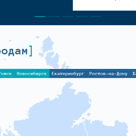
родам
Томск
Новосибирск
Екатеринбург
Ростов-на-Дону
Х