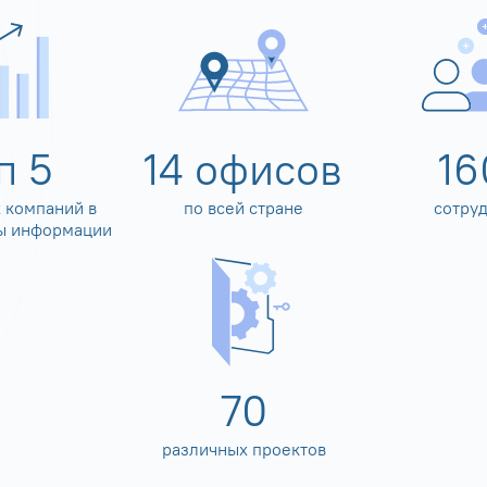
оп
5
14
офисов
16
 компаний в
по всей стране
сотру
ы информации
80
различных проектов