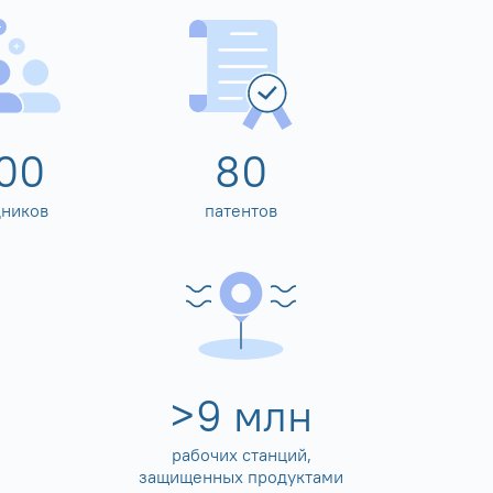
00
80
дников
патентов
>
10
млн
рабочих станций,
защищенных продуктами