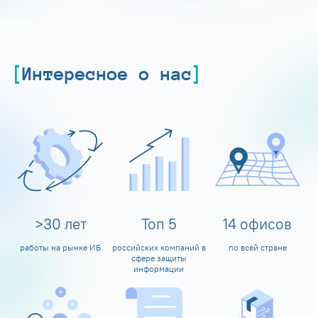
Интересное о нас
>
30
лет
Топ
5
14
офисов
работы на рынке ИБ
российских компаний в
по всей стране
сфере защиты
информации