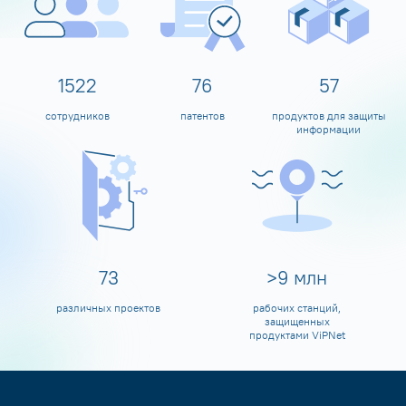
1600
80
60
сотрудников
патентов
продуктов для защиты
информации
80
>
10
млн
различных проектов
рабочих станций,
защищенных
продуктами ViPNet