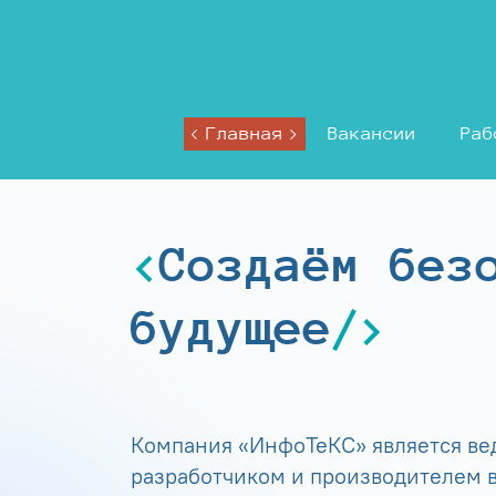
Главная
Вакансии
Раб
Создаём без
будущее
Компания «ИнфоТеКС» является в
разработчиком и производителем в