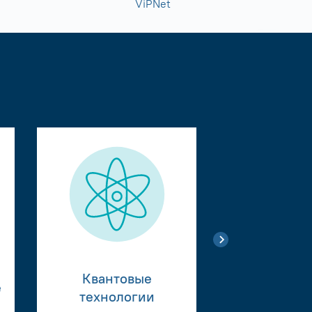
ViPNet
Квантовые
е
Тестиро
технологии