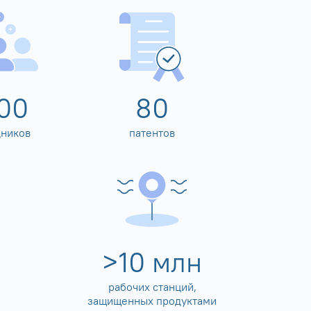
00
80
дников
патентов
>
10
млн
рабочих станций,
защищенных продуктами