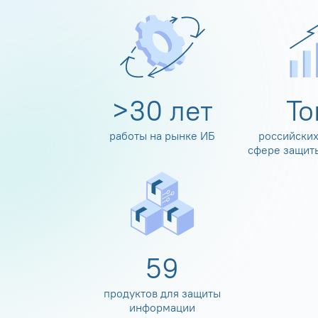
>
30
лет
Т
работы на рынке ИБ
российских
сфере защит
60
продуктов для защиты
информации