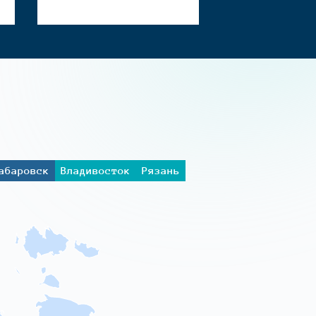
абаровск
Владивосток
Рязань