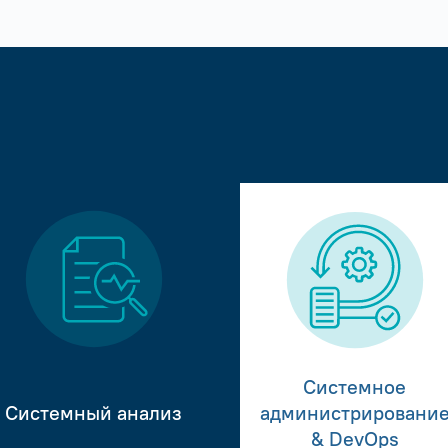
Системное
Системный анализ
администрировани
& DevOps