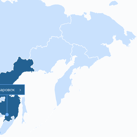
баровск
>