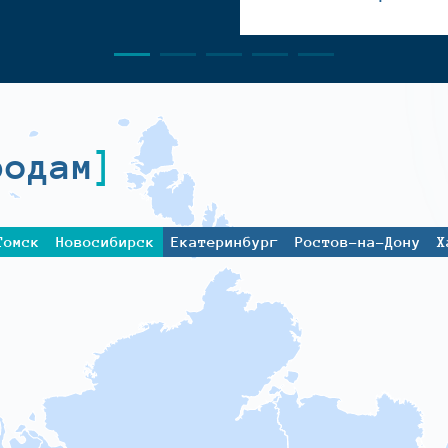
родам
Томск
Новосибирск
Екатеринбург
Ростов-на-Дону
Х