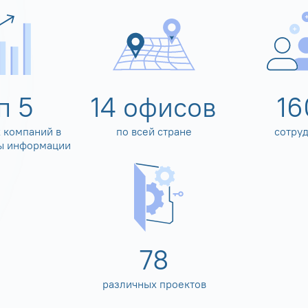
оп
5
14
офисов
16
 компаний в
по всей стране
сотру
ы информации
80
различных проектов