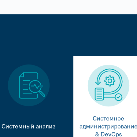
Системное
Системный анализ
администрировани
& DevOps