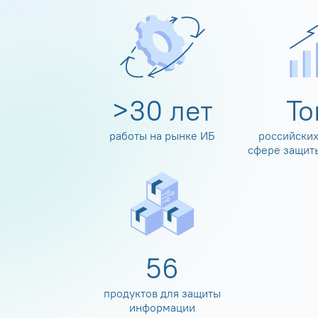
>
30
лет
Т
работы на рынке ИБ
российских
сфере защит
60
продуктов для защиты
информации