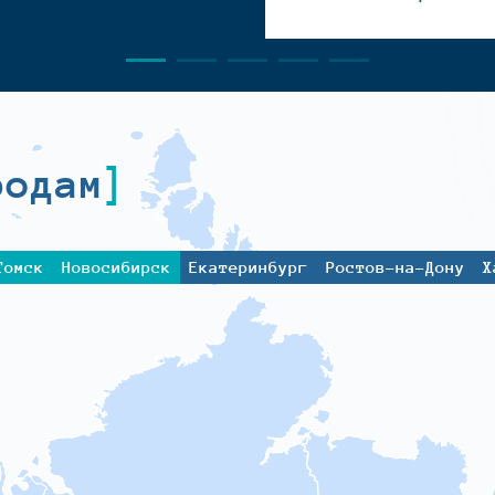
родам
Томск
Новосибирск
Екатеринбург
Ростов-на-Дону
Х