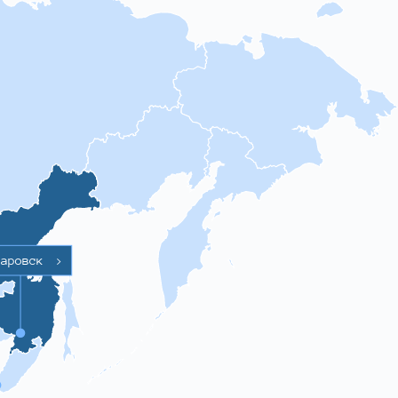
баровск
>