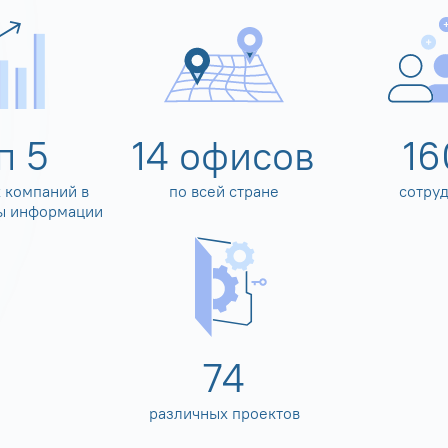
оп
5
14
офисов
16
 компаний в
по всей стране
сотру
ы информации
80
различных проектов