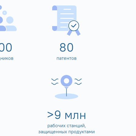
00
80
дников
патентов
>
10
млн
рабочих станций,
защищенных продуктами