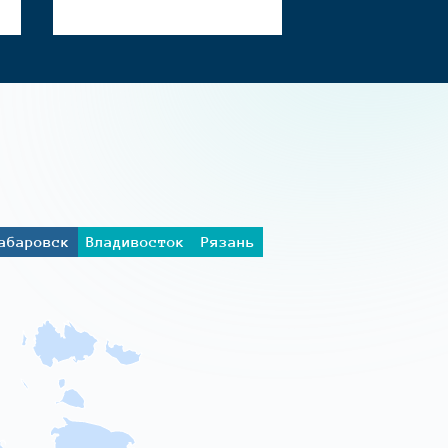
абаровск
Владивосток
Рязань