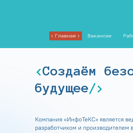
Главная
Вакансии
Раб
Создаём без
будущее
Компания «ИнфоТеКС» является в
разработчиком и производителем в