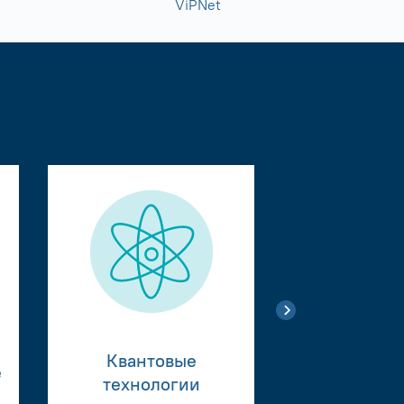
ViPNet
Квантовые
е
Тестиро
технологии