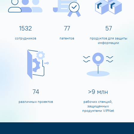
1600
80
60
сотрудников
патентов
продуктов для защиты
информации
80
>
10
млн
различных проектов
рабочих станций,
защищенных
продуктами ViPNet