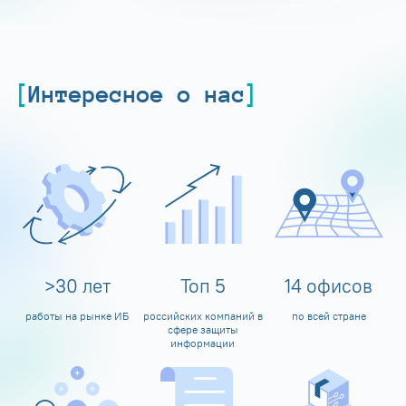
Интересное о нас
>
30
лет
Топ
5
14
офисов
работы на рынке ИБ
российских компаний в
по всей стране
сфере защиты
информации