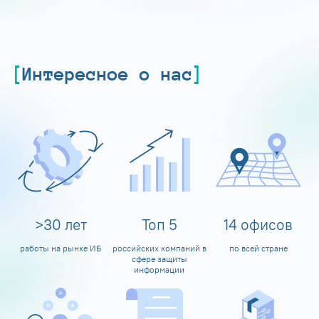
Интересное о нас
>
30
лет
Топ
5
14
офисов
работы на рынке ИБ
российских компаний в
по всей стране
сфере защиты
информации