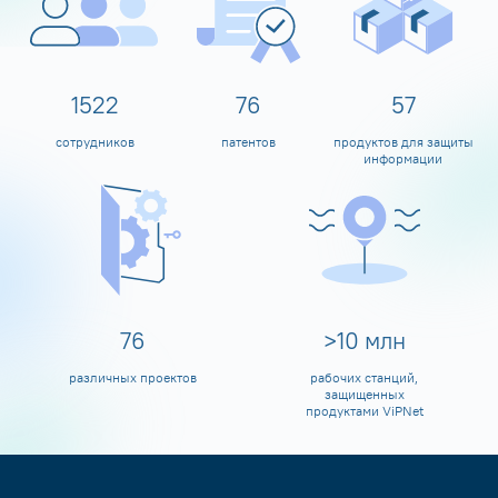
1600
80
60
сотрудников
патентов
продуктов для защиты
информации
80
>
10
млн
различных проектов
рабочих станций,
защищенных
продуктами ViPNet