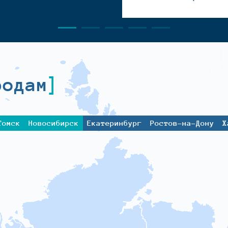
родам
Томск
Новосибирск
Екатеринбург
Ростов-на-Дону
Х