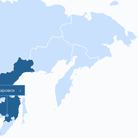
баровск
>