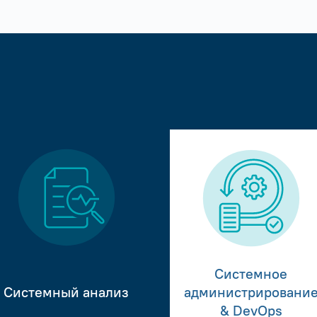
Системное
Системный анализ
администрировани
& DevOps