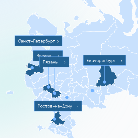
Санкт-Петербург
>
Москва
>
Екатеринбург
>
Рязань
>
Ростов-на-Дону
>