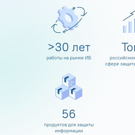
>
30
лет
Т
работы на рынке ИБ
российских
сфере защит
60
продуктов для защиты
информации