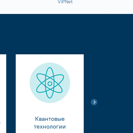
ViPNet
Квантовые
е
Тестиро
технологии