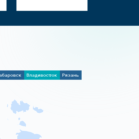
абаровск
Владивосток
Рязань