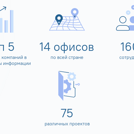
оп
5
14
офисов
16
 компаний в
по всей стране
сотру
ы информации
80
различных проектов