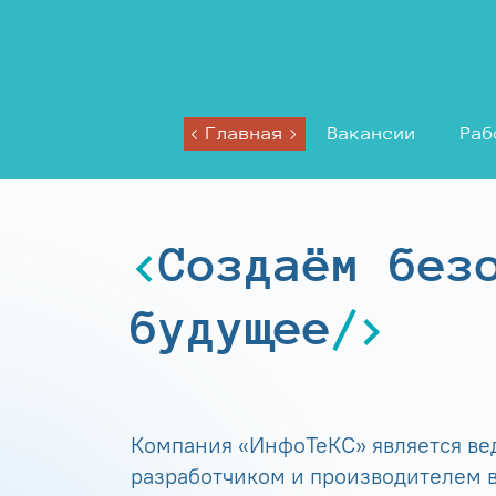
Главная
Вакансии
Раб
Создаём без
будущее
Компания «ИнфоТеКС» является в
разработчиком и производителем в