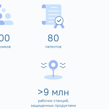
00
80
дников
патентов
>
10
млн
рабочих станций,
защищенных продуктами