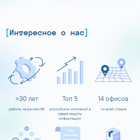
Интересное о нас
>
30
лет
Топ
5
14
офисов
работы на рынке ИБ
российских компаний в
по всей стране
сфере защиты
информации