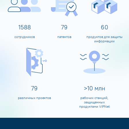
1600
80
60
сотрудников
патентов
продуктов для защиты
информации
80
>
10
млн
различных проектов
рабочих станций,
защищенных
продуктами ViPNet