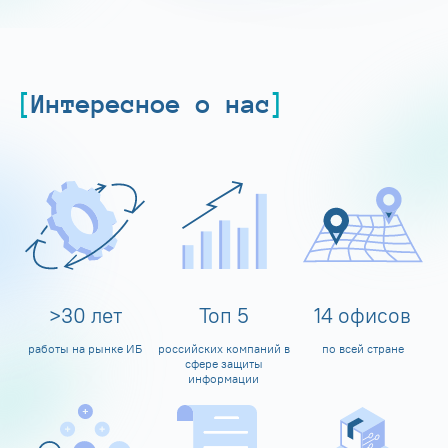
Интересное о нас
>
30
лет
Топ
5
14
офисов
работы на рынке ИБ
российских компаний в
по всей стране
сфере защиты
информации