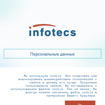
Персональные данные
Мы используем cookie. Это позволяет нам
+7 (495) 737-6192, 8-800-250-0-260
анализировать взаимодействие посетителей с
practice@infotecs.ru
,
hr@infotecs.ru
сайтом и делать его лучше. Продолжая
пользоваться сайтом, Вы соглашаетесь с
127273, г. Москва, Отрадная ул., 2Б строение 1
использованием файлов cookie. Тем не менее, Вы
всегда можете отключить файлы cookie в
настройках Вашего браузера.
© ИнфоТеКС 2020-2026
Ок