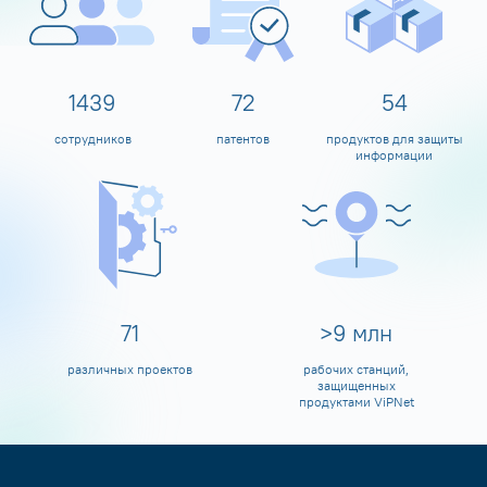
1597
80
60
сотрудников
патентов
продуктов для защиты
информации
80
>
10
млн
различных проектов
рабочих станций,
защищенных
продуктами ViPNet