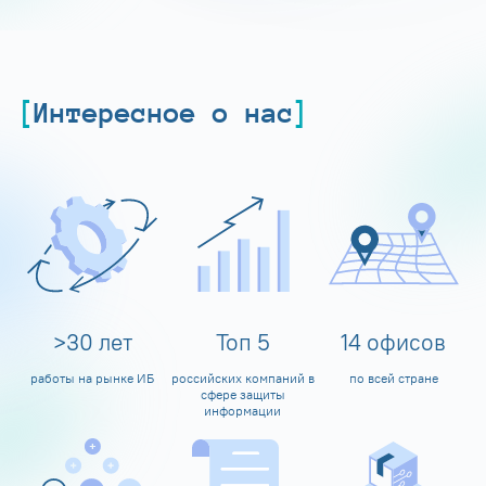
Интересное о нас
>
30
лет
Топ
5
14
офисов
работы на рынке ИБ
российских компаний в
по всей стране
сфере защиты
информации