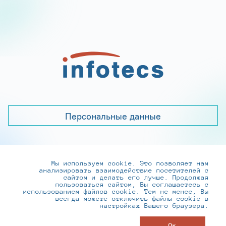
Персональные данные
Мы используем cookie. Это позволяет нам
+7 (495) 737-6192, 8-800-250-0-260
анализировать взаимодействие посетителей с
practice@infotecs.ru
,
hr@infotecs.ru
сайтом и делать его лучше. Продолжая
пользоваться сайтом, Вы соглашаетесь с
127273, г. Москва, Отрадная ул., 2Б строение 1
использованием файлов cookie. Тем не менее, Вы
всегда можете отключить файлы cookie в
настройках Вашего браузера.
© ИнфоТеКС 2020-2026
Ок