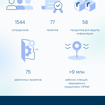
1600
80
60
сотрудников
патентов
продуктов для защиты
информации
80
>
10
млн
различных проектов
рабочих станций,
защищенных
продуктами ViPNet