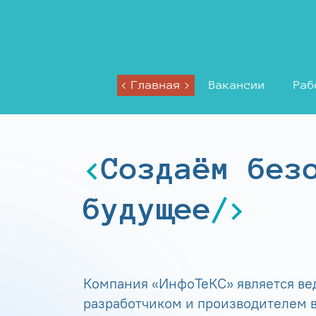
Главная
Вакансии
Раб
Создаём без
будущее
Компания «ИнфоТеКС» является в
разработчиком и производителем в