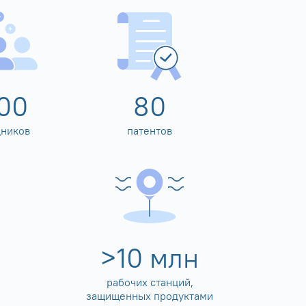
00
80
дников
патентов
>
10
млн
рабочих станций,
защищенных продуктами