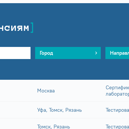
нсиям
Город
Направ
Сертифик
Москва
лаборато
Уфа, Томск, Рязань
Тестиров
Томск, Рязань
Тестиров