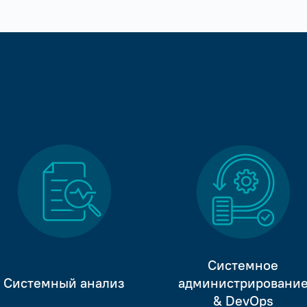
Системное
Системный анализ
администрировани
& DevOps