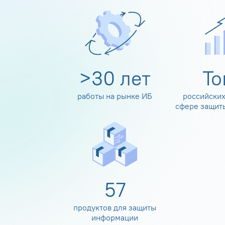
>
30
лет
Т
работы на рынке ИБ
российских
сфере защит
60
продуктов для защиты
информации