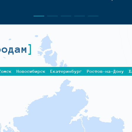
родам
Томск
Новосибирск
Екатеринбург
Ростов-на-Дону
Х