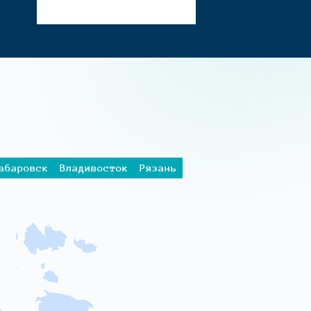
абаровск
Владивосток
Рязань