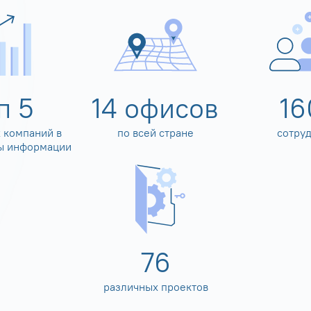
оп
5
14
офисов
16
 компаний в
по всей стране
сотру
ы информации
80
различных проектов