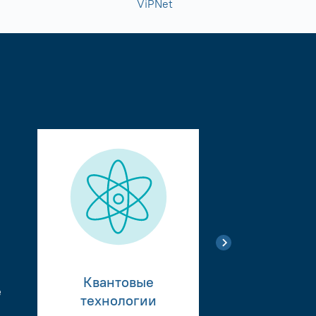
ViPNet
Квантовые
е
Тестиро
технологии