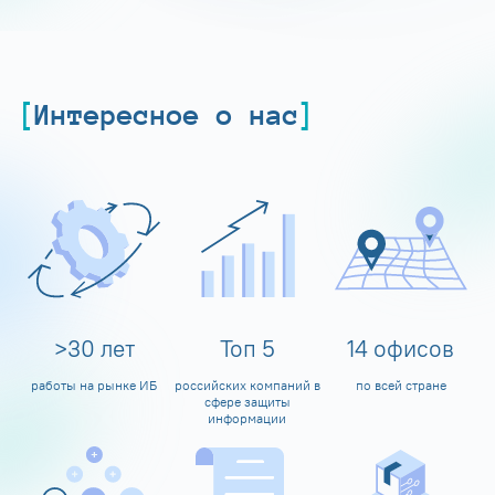
Интересное о нас
>
30
лет
Топ
5
14
офисов
работы на рынке ИБ
российских компаний в
по всей стране
сфере защиты
информации