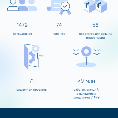
1600
80
60
сотрудников
патентов
продуктов для защиты
информации
80
>
10
млн
различных проектов
рабочих станций,
защищенных
продуктами ViPNet