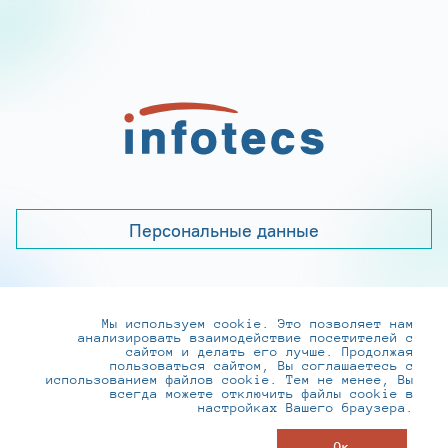
Персональные данные
Мы используем cookie. Это позволяет нам
+7 (495) 737-6192, 8-800-250-0-260
анализировать взаимодействие посетителей с
practice@infotecs.ru
,
hr@infotecs.ru
сайтом и делать его лучше. Продолжая
пользоваться сайтом, Вы соглашаетесь с
127273, г. Москва, Отрадная ул., 2Б строение 1
использованием файлов cookie. Тем не менее, Вы
всегда можете отключить файлы cookie в
настройках Вашего браузера.
© ИнфоТеКС 2020-2026
Ок