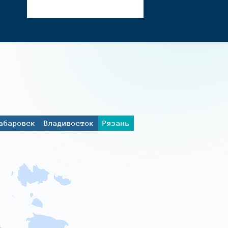
абаровск
Владивосток
Рязань