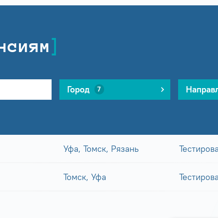
нсиям
Город
Направ
7
Уфа, Томск, Рязань
Тестиров
Томск, Уфа
Тестиров