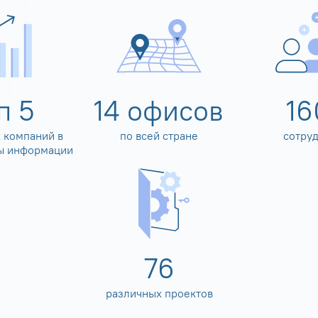
оп
5
14
офисов
16
 компаний в
по всей стране
сотру
ы информации
80
различных проектов