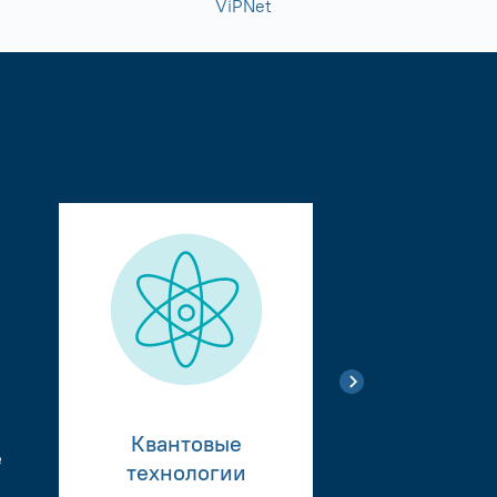
ViPNet
Квантовые
е
Тестиро
технологии