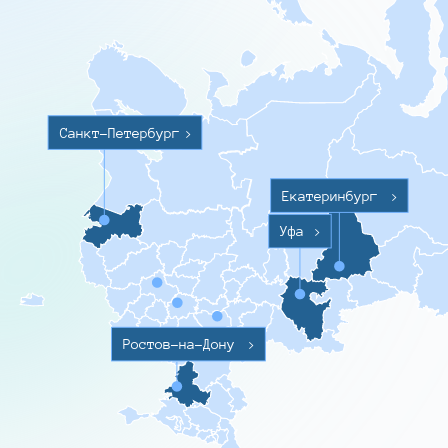
Санкт-Петербург
>
Екатеринбург
>
Уфа
>
Ростов-на-Дону
>