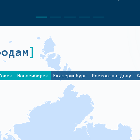
родам
Томск
Новосибирск
Екатеринбург
Ростов-на-Дону
Х