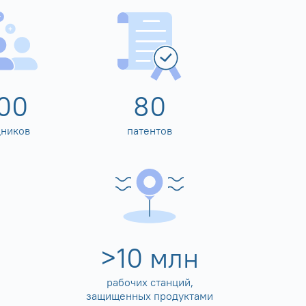
00
80
дников
патентов
>
10
млн
рабочих станций,
защищенных продуктами