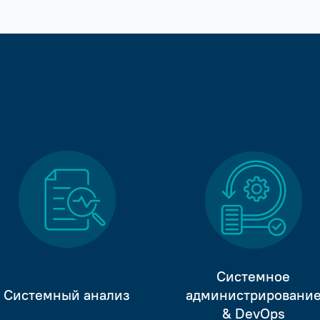
Системное
Системный анализ
администрировани
& DevOps