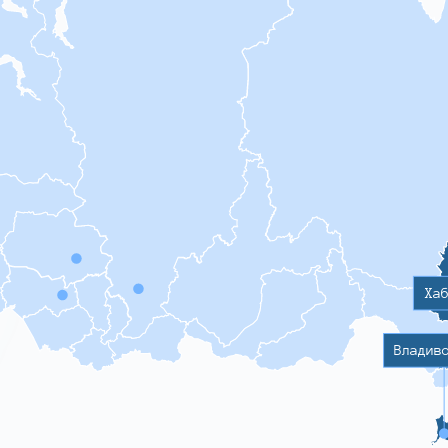
Ха
Владив