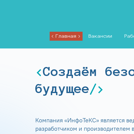
Главная
Вакансии
Раб
Создаём без
будущее
Компания «ИнфоТеКС» является в
разработчиком и производителем в