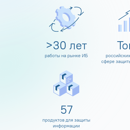
>
30
лет
Т
работы на рынке ИБ
российских
сфере защит
60
продуктов для защиты
информации