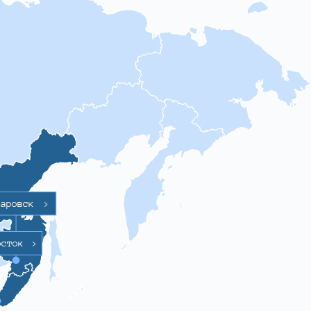
баровск
>
осток
>