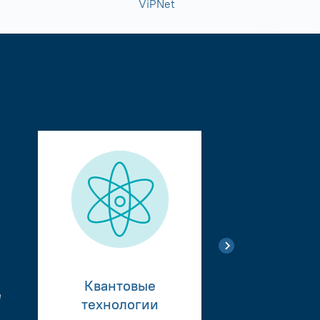
ViPNet
Квантовые
е
Тестиро
технологии