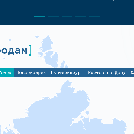
родам
Томск
Новосибирск
Екатеринбург
Ростов-на-Дону
Х