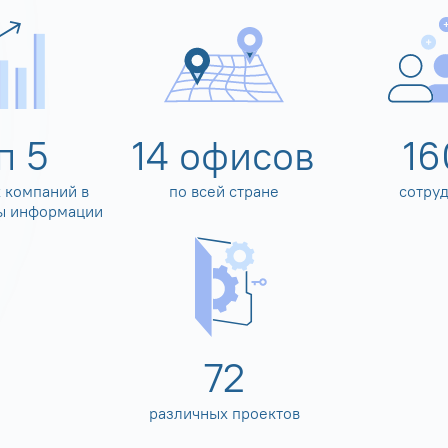
оп
5
14
офисов
16
 компаний в
по всей стране
сотру
ы информации
80
различных проектов