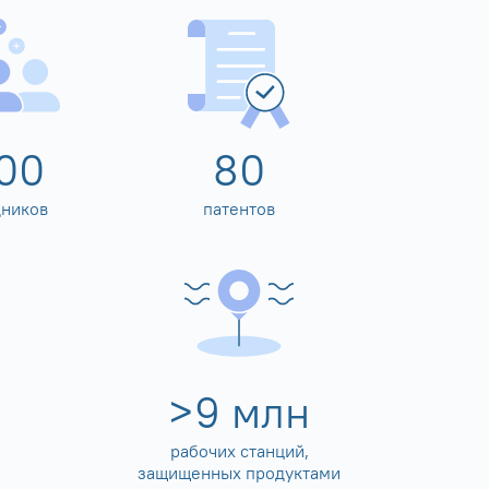
00
80
дников
патентов
>
10
млн
рабочих станций,
защищенных продуктами