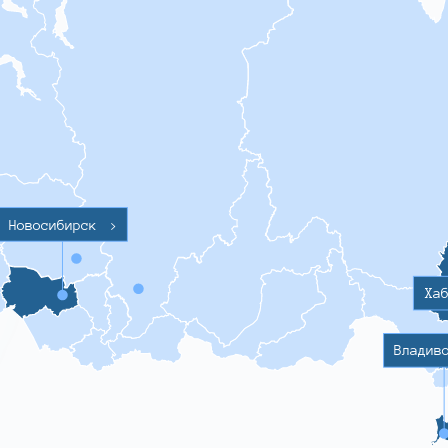
Новосибирск
>
Ха
Владив