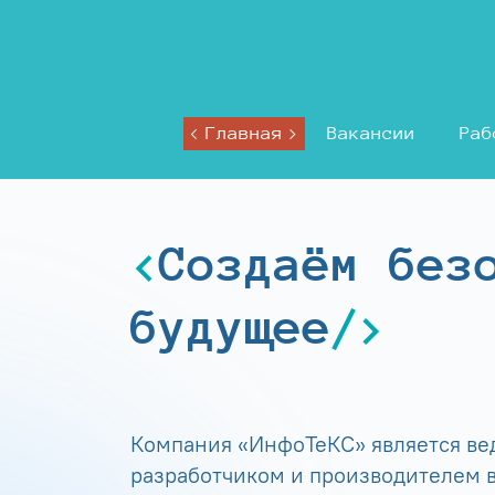
Главная
Вакансии
Раб
Создаём без
будущее
Компания «ИнфоТеКС» является в
разработчиком и производителем в