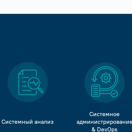
Системное
Системный анализ
администрировани
& DevOps