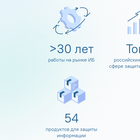
>
30
лет
Т
работы на рынке ИБ
российских
сфере защит
60
продуктов для защиты
информации