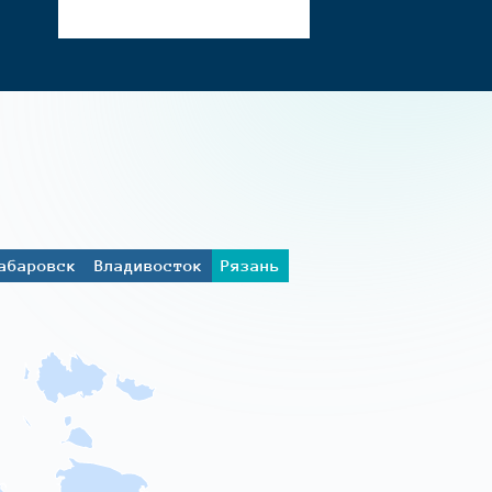
абаровск
Владивосток
Рязань