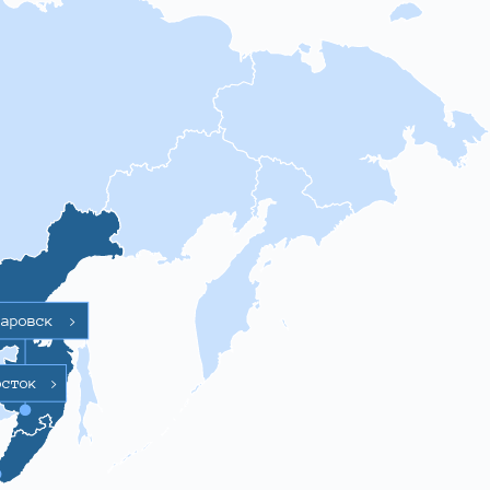
баровск
>
осток
>