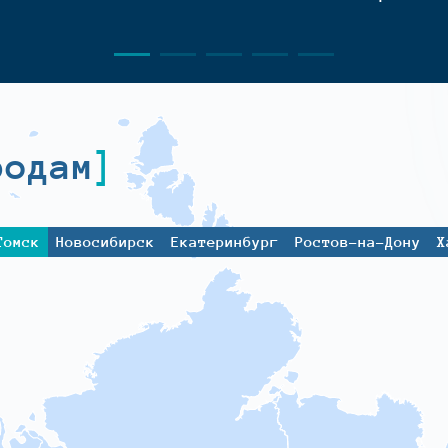
родам
Томск
Новосибирск
Екатеринбург
Ростов-на-Дону
Х