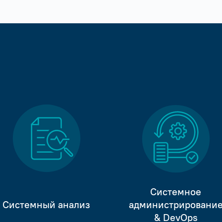
Системное
Системный анализ
администрировани
& DevOps