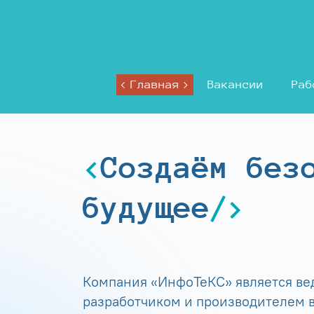
Главная
Вакансии
Раб
Создаём без
будущее
Компания «ИнфоТеКС» является в
разработчиком и производителем в