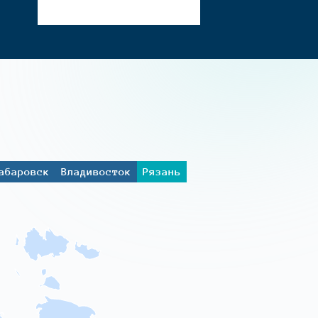
абаровск
Владивосток
Рязань