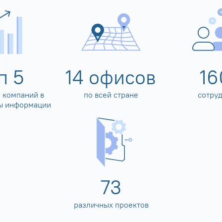
оп
5
14
офисов
16
 компаний в
по всей стране
сотру
ы информации
80
различных проектов