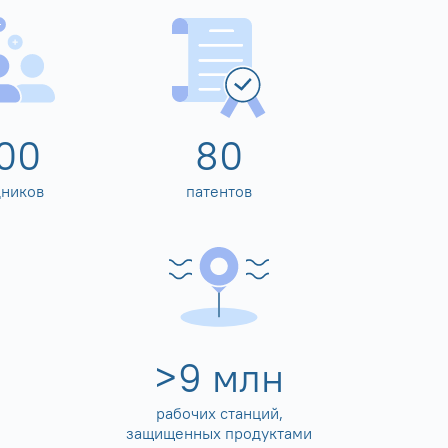
00
80
дников
патентов
>
10
млн
рабочих станций,
защищенных продуктами