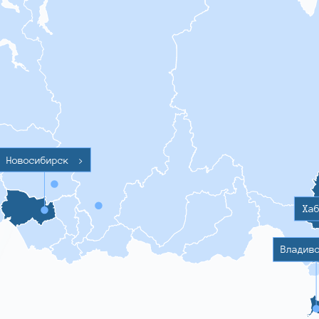
Новосибирск
>
Ха
Владив