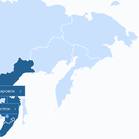
баровск
>
осток
>