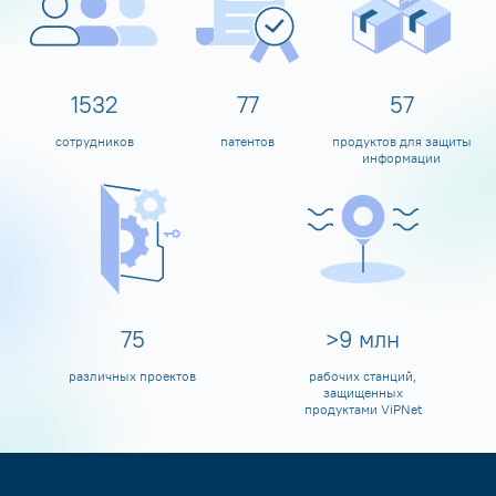
1600
80
60
сотрудников
патентов
продуктов для защиты
информации
80
>
10
млн
различных проектов
рабочих станций,
защищенных
продуктами ViPNet