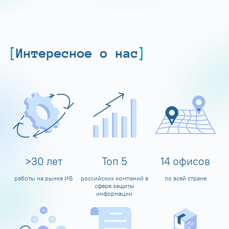
Интересное о нас
>
30
лет
Топ
5
14
офисов
работы на рынке ИБ
российских компаний в
по всей стране
сфере защиты
информации