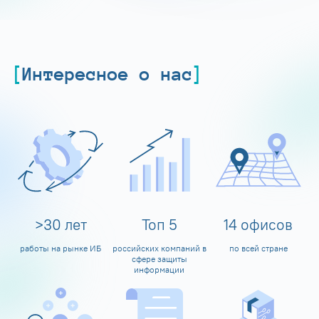
Интересное о нас
>
30
лет
Топ
5
14
офисов
работы на рынке ИБ
российских компаний в
по всей стране
сфере защиты
информации