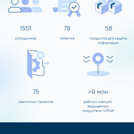
1600
80
60
сотрудников
патентов
продуктов для защиты
информации
80
>
10
млн
различных проектов
рабочих станций,
защищенных
продуктами ViPNet