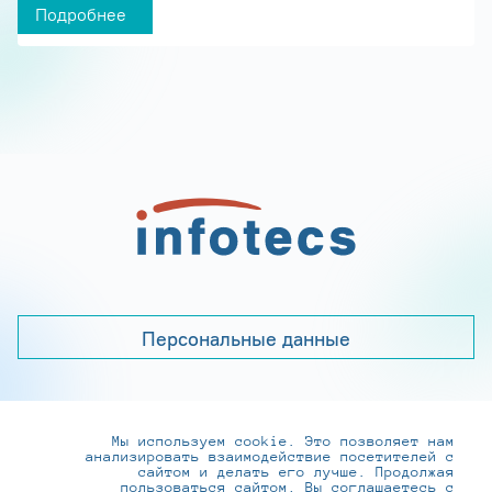
Подробнее
Персональные данные
Мы используем cookie. Это позволяет нам
+7 (495) 737-6192, 8-800-250-0-260
анализировать взаимодействие посетителей с
practice@infotecs.ru
,
hr@infotecs.ru
сайтом и делать его лучше. Продолжая
пользоваться сайтом, Вы соглашаетесь с