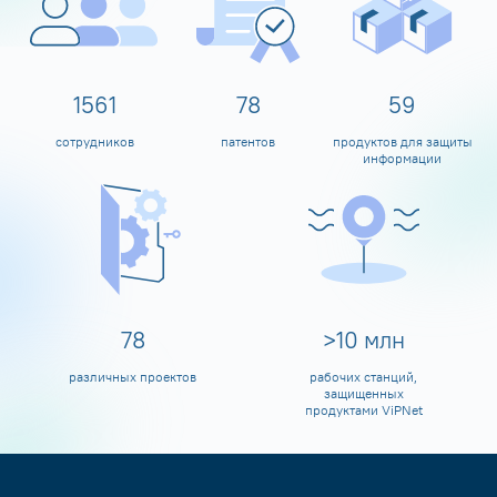
1600
80
60
сотрудников
патентов
продуктов для защиты
информации
80
>
10
млн
различных проектов
рабочих станций,
защищенных
продуктами ViPNet