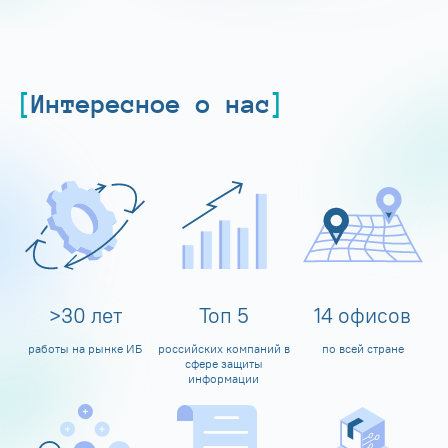
Интересное о нас
>
30
лет
Топ
5
14
офисов
работы на рынке ИБ
российских компаний в
по всей стране
сфере защиты
информации