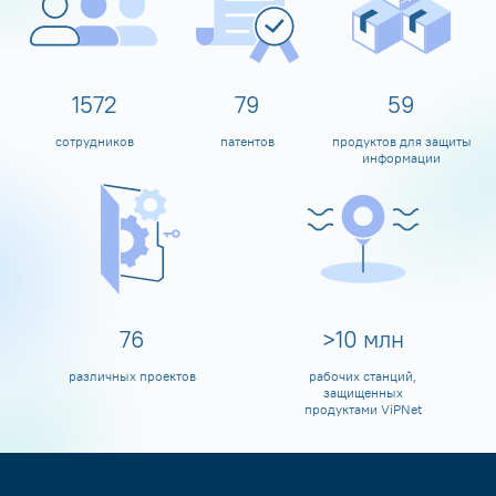
1600
80
60
сотрудников
патентов
продуктов для защиты
информации
80
>
10
млн
различных проектов
рабочих станций,
защищенных
продуктами ViPNet