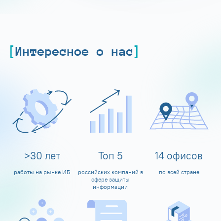
Интересное о нас
>
30
лет
Топ
5
14
офисов
работы на рынке ИБ
российских компаний в
по всей стране
сфере защиты
информации