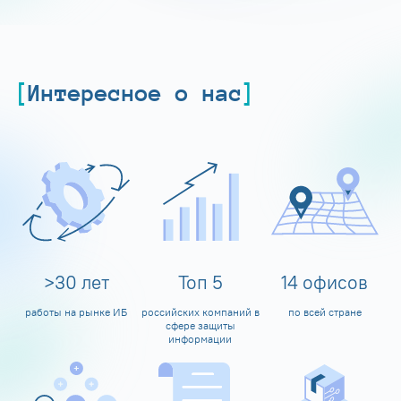
Интересное о нас
>
30
лет
Топ
5
14
офисов
работы на рынке ИБ
российских компаний в
по всей стране
сфере защиты
информации