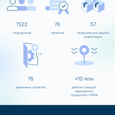
1600
80
60
сотрудников
патентов
продуктов для защиты
информации
80
>
10
млн
различных проектов
рабочих станций,
защищенных
продуктами ViPNet