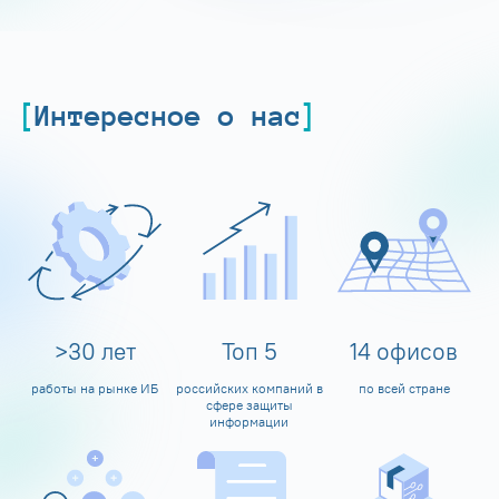
Интересное о нас
>
30
лет
Топ
5
14
офисов
работы на рынке ИБ
российских компаний в
по всей стране
сфере защиты
информации