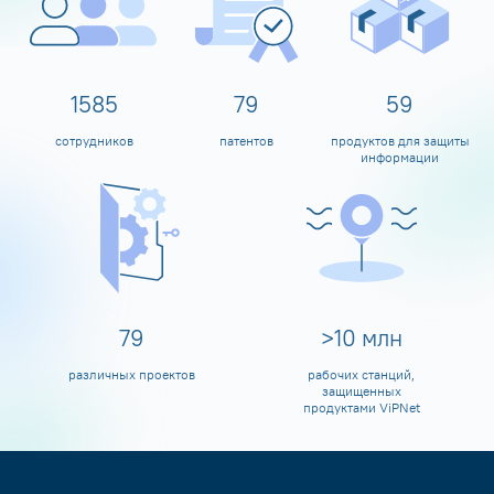
1600
80
60
сотрудников
патентов
продуктов для защиты
информации
80
>
10
млн
различных проектов
рабочих станций,
защищенных
продуктами ViPNet