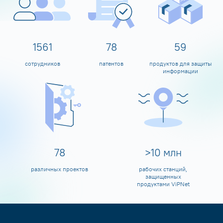
1600
80
60
сотрудников
патентов
продуктов для защиты
информации
80
>
10
млн
различных проектов
рабочих станций,
защищенных
продуктами ViPNet