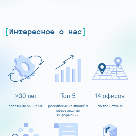
Интересное о нас
>
30
лет
Топ
5
14
офисов
работы на рынке ИБ
российских компаний в
по всей стране
сфере защиты
информации